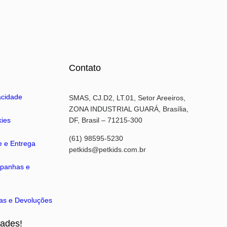
Contato
vacidade
SMAS, CJ.D2, LT.01, Setor Areeiros,
ZONA INDUSTRIAL GUARÁ, Brasília,
kies
DF, Brasil – 71215-300
(61) 98595-5230
te e Entrega
petkids@petkids.com.br
mpanhas e
cas e Devoluções
dades!