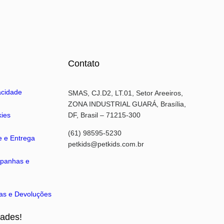
Contato
vacidade
SMAS, CJ.D2, LT.01, Setor Areeiros,
ZONA INDUSTRIAL GUARÁ, Brasília,
kies
DF, Brasil – 71215-300
(61) 98595-5230
te e Entrega
petkids@petkids.com.br
mpanhas e
cas e Devoluções
dades!