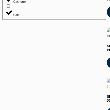
Cachorro
Gato
S
P
S
5